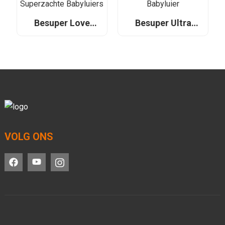
distributeurs en
distributeurs en
OEM
OEM's
Besuper Love
Besuper Ultra
Dunne
Dunne Babyluier
Superzachte
Babyluiers
VOLG ONS