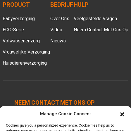
PRODUCT
BEDRIJF
HULP
Babyverzorging
Over Ons
Veelgestelde Vragen
ECO-Serie
Video
Neem Contact Met Ons Op
Volwassenenzorg
Nieuws
Vrouwelijke Verzorging
Huisdierenverzorging
NEEM CONTACT MET ONS OP
Manage Cookie Consent
Chengbei Industriepark, Luocheng Town, Hui'an
County, Quanzhou, Fujian, China.
Cookies give you a personalized experience. Cookie files help us to
enhance your experience using our website, simplify navigation, keep our