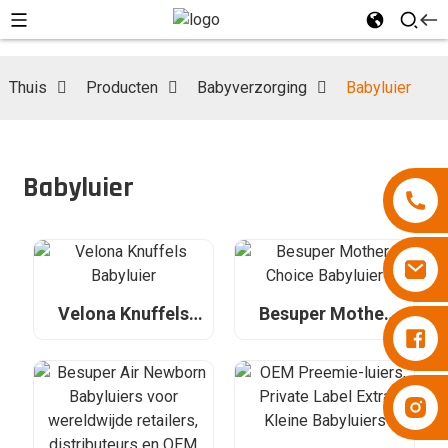
Thuis
Producten
Babyverzorging
Babyluier
Babyluier
Velona Knuffels
Besuper Mother
Luiers Besuper
Babyluier
Choice Babyluier
Luiers Besuper