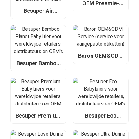
OEM Preemie-
luiers, Private
Besuper Air
Label Extra Kleine
Newborn
Babyluiers
Babyluiers voor
wereldwijde
retailers,
distributeurs en
OEM
Baron OEM&ODM
Service (service
Besuper Bamboo
voor aangepaste
Planet Babyluier
etiketten)
voor wereldwijde
retailers,
distributeurs en
OEM's
Besuper Premium
Besuper Eco
Babyluiers voor
Babyluiers voor
wereldwijde
wereldwijde
retailers,
retailers,